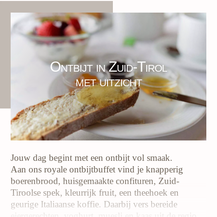
Ontbijt in Zuid-Tirol
met uitzicht
Jouw dag begint met een ontbijt vol smaak.
Aan ons royale ontbijtbuffet vind je knapperig
boerenbrood, huisgemaakte confituren, Zuid-
Tiroolse spek, kleurrijk fruit, een theehoek en
geurige Italiaanse koffie. Daarbij vers bereide
eiergerechten, yoghurt, muesli en kaas uit de regio.